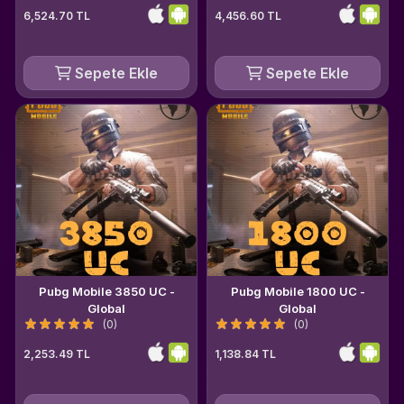
6,524.70 TL
4,456.60 TL
Sepete Ekle
Sepete Ekle
Pubg Mobile 3850 UC -
Pubg Mobile 1800 UC -
Global
Global
(0)
(0)
2,253.49 TL
1,138.84 TL