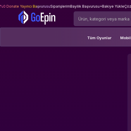
%0 Donate Yayıncı Başvurusu
Siparişlerim
Bayilik Başvurusu
+Bakiye Yükle
Çöz
Tüm Oyunlar
Mobi