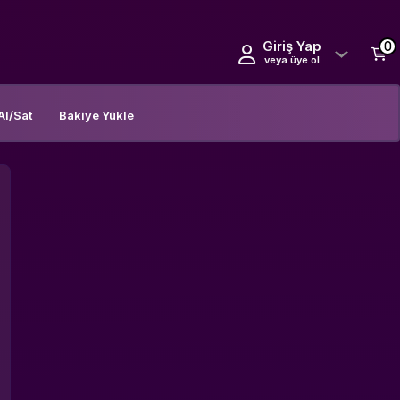
Giriş Yap
0
veya üye ol
Al/Sat
Bakiye Yükle