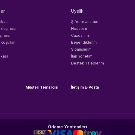
ler
Üyelik
tikası
Şifremi Unuttum
özleşmesi
Hesabım
eşmesi
Cüzdanım
 Koşulları
Beğendiklerim
Siparişlerim
ikası
İlan Yönetimi
Destek Taleplerim
Müşteri Temsilcisi
İletişim E-Posta
Ödeme Yöntemleri