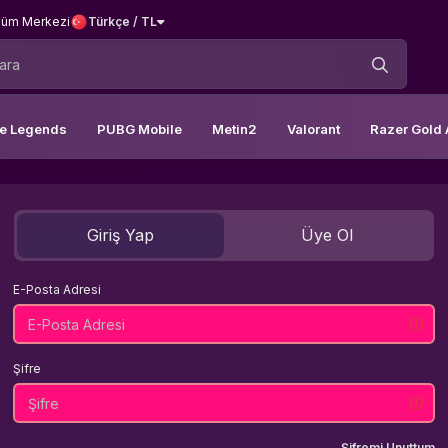
üm Merkezi
Türkçe / TL
le Legends
PUBG Mobile
Metin2
Valorant
Razer Gold 
Giriş Yap
Üye Ol
E-Posta Adresi
Şifre
Şifremi Unuttum