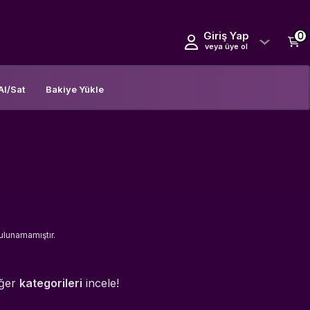
Giriş Yap
0
veya üye ol
Al/Sat
Bakiye Yükle
bulunamamıştır.
iğer
kategorileri
incele!