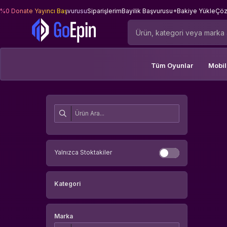
%0 Donate Yayıncı Başvurusu
Siparişlerim
Bayilik Başvurusu
+Bakiye Yükle
Çöz
Tüm Oyunlar
Mobi
Yalnızca Stoktakiler
Kategori
Marka