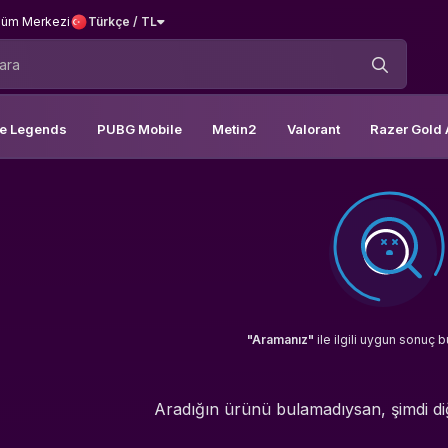
üm Merkezi
Türkçe / TL
le Legends
PUBG Mobile
Metin2
Valorant
Razer Gold 
"Aramanız"
ile ilgili uygun sonuç 
Aradığın ürünü bulamadıysan, şimdi d