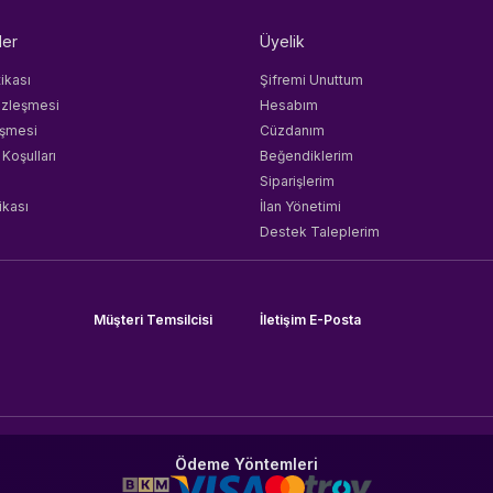
ler
Üyelik
tikası
Şifremi Unuttum
özleşmesi
Hesabım
eşmesi
Cüzdanım
 Koşulları
Beğendiklerim
Siparişlerim
ikası
İlan Yönetimi
Destek Taleplerim
Müşteri Temsilcisi
İletişim E-Posta
Ödeme Yöntemleri