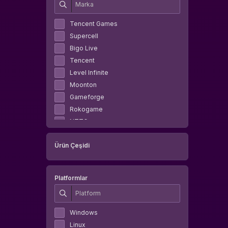
Tencent Games
Supercell
Bigo Live
Tencent
Level Infinite
Moonton
Gameforge
Rokogame
NTTGame
Riot Games
Ürün Çeşidi
Garena
Oasis Games
Pearl Abyss
Platformlar
Nfinity Games
Paribu
NimoTV
Windows
Lokum Games
Linux