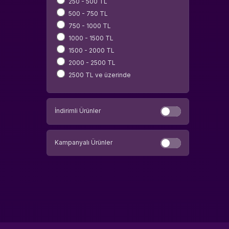
Milli Piyango
250 - 500 TL
Tencent
500 - 750 TL
Switch
750 - 1000 TL
GOG.COM
1000 - 1500 TL
Microsoft Store
1500 - 2000 TL
uPlay
2000 - 2500 TL
Rockstar Games Launcher
2500 TL ve üzerinde
İndirimli Ürünler
Kampanyalı Ürünler