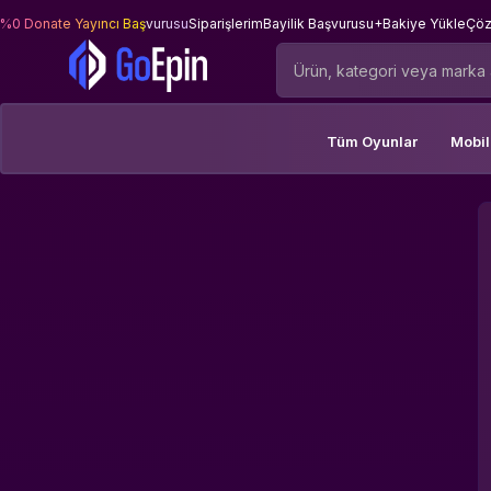
%0 Donate Yayıncı Başvurusu
Siparişlerim
Bayilik Başvurusu
+Bakiye Yükle
Çöz
Tüm Oyunlar
Mobi