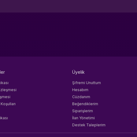
ler
Üyelik
tikası
Şifremi Unuttum
özleşmesi
Hesabım
eşmesi
Cüzdanım
 Koşulları
Beğendiklerim
Siparişlerim
ikası
İlan Yönetimi
Destek Taleplerim