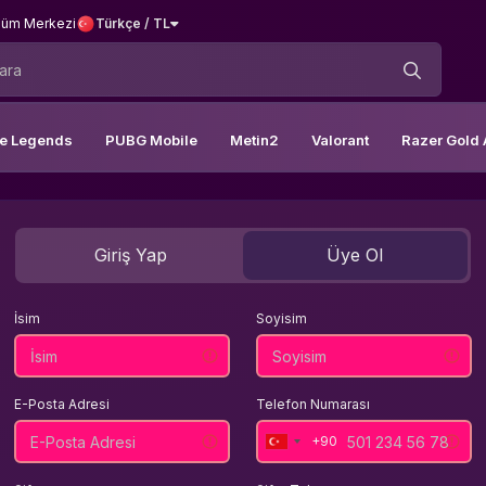
üm Merkezi
Türkçe / TL
le Legends
PUBG Mobile
Metin2
Valorant
Razer Gold 
Giriş Yap
Üye Ol
İsim
Soyisim
E-Posta Adresi
Telefon Numarası
+90
Turkey
+90