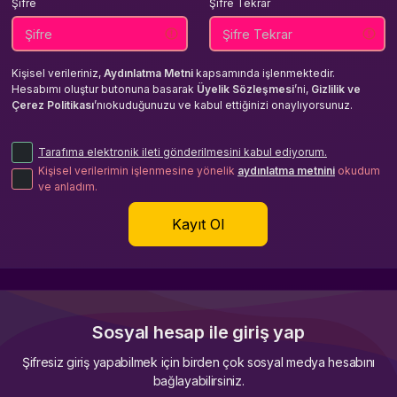
Şifre
Şifre Tekrar
Kişisel verileriniz,
Aydınlatma Metni
kapsamında işlenmektedir.
Hesabımı oluştur butonuna basarak
Üyelik Sözleşmesi
’ni,
Gizlilik ve
Çerez Politikası
’nıokuduğunuzu ve kabul ettiğinizi onaylıyorsunuz.
Tarafıma elektronik ileti gönderilmesini kabul ediyorum.
Kişisel verilerimin işlenmesine yönelik
aydınlatma metnini
okudum
ve anladım.
Kayıt Ol
Sosyal hesap ile giriş yap
Şifresiz giriş yapabilmek için birden çok sosyal medya hesabını
bağlayabilirsiniz.