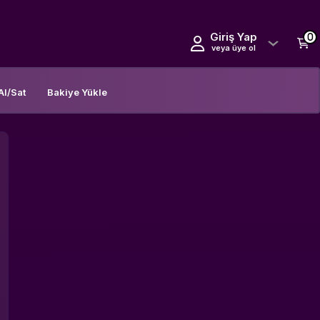
Giriş Yap
0
veya üye ol
Al/Sat
Bakiye Yükle