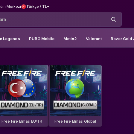
üm Merkezi
Türkçe / TL
le Legends
PUBG Mobile
Metin2
Valorant
Razer Gold 
Free Fire Elmas EU/TR
Free Fire Elmas Global