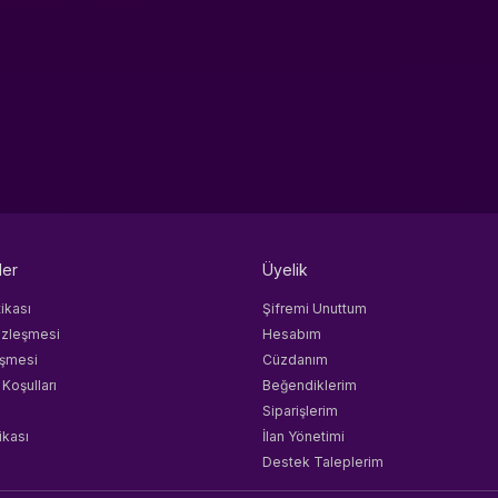
ler
Üyelik
tikası
Şifremi Unuttum
özleşmesi
Hesabım
eşmesi
Cüzdanım
 Koşulları
Beğendiklerim
Siparişlerim
ikası
İlan Yönetimi
Destek Taleplerim