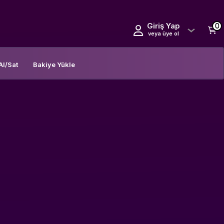
Giriş Yap
0
veya üye ol
Al/Sat
Bakiye Yükle