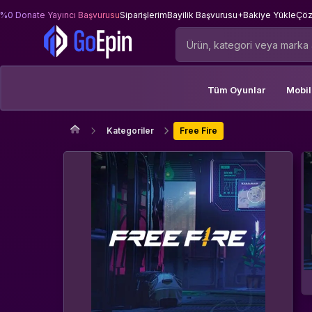
%0 Donate Yayıncı Başvurusu
Siparişlerim
Bayilik Başvurusu
+Bakiye Yükle
Çöz
Tüm Oyunlar
Mobi
Kategoriler
Free Fire