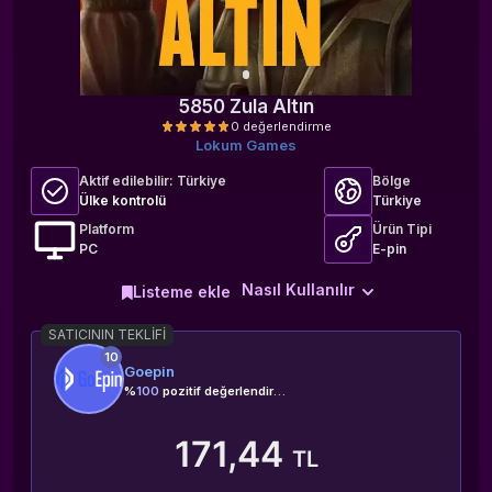
5850 Zula Altın
Lokum Games
Aktif edilebilir:
Türkiye
Bölge
Ülke kontrolü
Türkiye
Platform
Ürün Tipi
PC
E-pin
0 değerlendirme
Nasıl Kullanılır
Listeme ekle
SATICININ TEKLIFI
10
Goepin
%
100
pozitif değerlendirme
171,44
TL