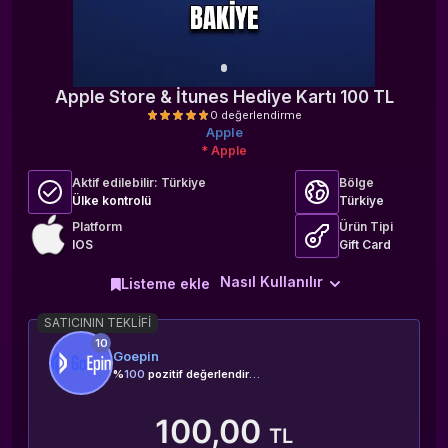
Apple Store & İtunes Hediye Kartı 100 TL
Apple
* Apple
Aktif edilebilir:
Türkiye
Bölge
Ülke kontrolü
Türkiye
Platform
Ürün Tipi
IOS
Gift Card
0 değerlendirme
Nasıl Kullanılır
Listeme ekle
SATICININ TEKLIFI
10
Goepin
%
100
pozitif değerlendirme
100,00
TL