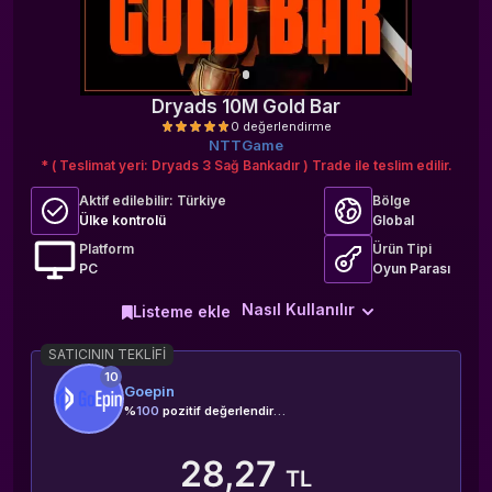
Dryads 10M Gold Bar
NTTGame
* ( Teslimat yeri: Dryads 3 Sağ Bankadır ) Trade ile teslim edilir.
Aktif edilebilir:
Türkiye
Bölge
Ülke kontrolü
Global
Platform
Ürün Tipi
PC
Oyun Parası
0 değerlendirme
Nasıl Kullanılır
Listeme ekle
SATICININ TEKLIFI
10
Goepin
%
100
pozitif değerlendirme
28,27
TL