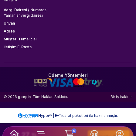
Vergi Dairesi / Numarası
Yamanlar vergi dairesi
Unvan
Adres
Müşteri Temsilcisi
İletişim E-Posta
Ödeme Yöntemleri
© 2026
goepin
. Tüm Hakları Saklıdır.
Bir
İştirakidir.
Hyper® | E-Ticaret paketleri ile hazırlanmıştır.
0
28.27
TL