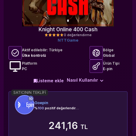
Knight Online 400 Cash
NTTGame
Aktif edilebilir:
Türkiye
Bölge
Ülke kontrolü
Global
Platform
Ürün Tipi
PC
E-pin
0 değerlendirme
Nasıl Kullanılır
Listeme ekle
SATICININ TEKLIFI
10
Goepin
%
100
pozitif değerlendirme
241,16
TL