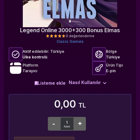
Legend Online 3000+300 Bonus Elmas
Oasis Games
Aktif edilebilir:
Türkiye
Bölge
Ülke kontrolü
Türkiye
Platform
Ürün Tipi
Tarayıcı
E-pin
0 değerlendirme
Nasıl Kullanılır
Listeme ekle
0,00
TL