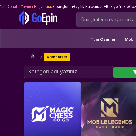
%0 Donate Yayıncı Başvurusu
Siparişlerim
Bayilik Başvurusu
+Bakiye Yükle
Çöz
Tüm Oyunlar
Mobi
Kategoriler