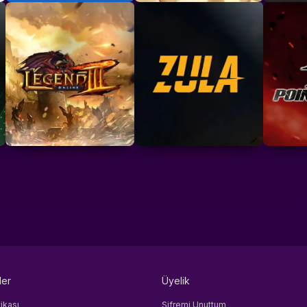
ler
Üyelik
tikası
Şifremi Unuttum