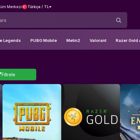
üm Merkezi
Türkçe / TL
le Legends
PUBG Mobile
Metin2
Valorant
Razer Gold 
Filtrele