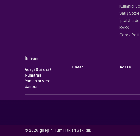
Kullanıcı S
Satış Sözl
İptal & İade
KVKK
Çerez Polit
İletişim
Unvan
Adres
Vergi Dairesi /
Numarası
Yamanlar vergi
dairesi
© 2026
goepin
. Tüm Hakları Saklıdır.