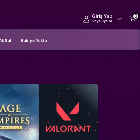
Giriş Yap
0
veya üye ol
Al/Sat
Bakiye Yükle