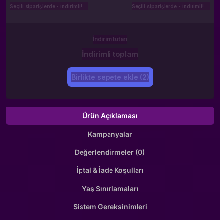
Seçili siparişlerde - İndirimli!
Seçili siparişlerde - İndirimli!
İndirim tutarı
İndirimli toplam
Birlikte sepete ekle (2)
Ürün Açıklaması
Kampanyalar
Değerlendirmeler (0)
İptal & İade Koşulları
Yaş Sınırlamaları
Sistem Gereksinimleri