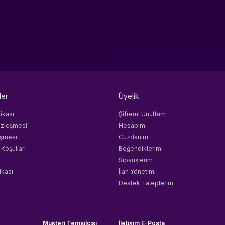
ler
Üyelik
tikası
Şifremi Unuttum
özleşmesi
Hesabım
eşmesi
Cüzdanım
 Koşulları
Beğendiklerim
Siparişlerim
ikası
İlan Yönetimi
Destek Taleplerim
Müşteri Temsilcisi
İletişim E-Posta