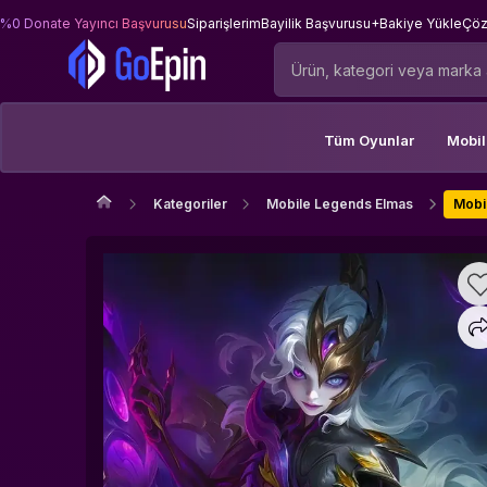
%0 Donate Yayıncı Başvurusu
Siparişlerim
Bayilik Başvurusu
+Bakiye Yükle
Çöz
Tüm Oyunlar
Mobi
Kategoriler
Mobile Legends Elmas
Mobi