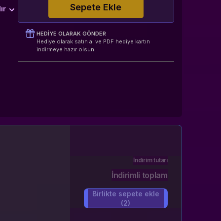
Sepete Ekle
ır
HEDIYE OLARAK GÖNDER
Hediye olarak satın al ve PDF hediye kartın
indirmeye hazır olsun.
İndirim tutarı
İndirimli toplam
Birlikte sepete ekle
(2)