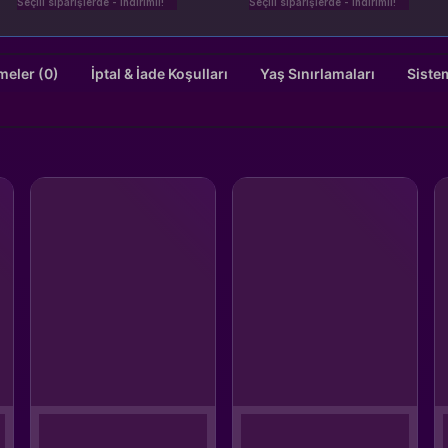
Seçili siparişlerde - İndirimli!
Seçili siparişlerde - İndirimli!
Değerlendirmeler (0)
İptal & İade Koşulları
Yaş Sınırlamaları
Siste