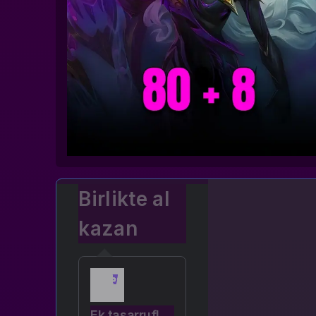
Birlikte al
kazan
Ek tasarruf!