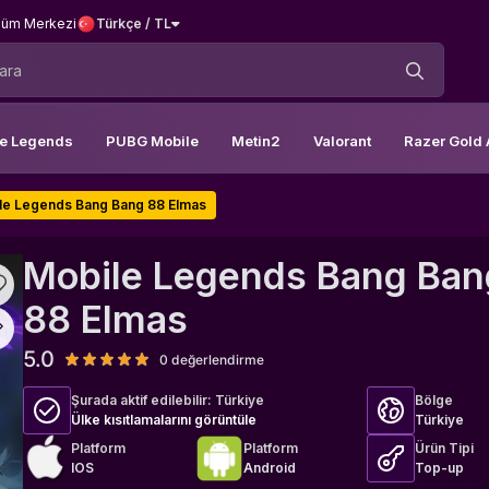
üm Merkezi
Türkçe / TL
le Legends
PUBG Mobile
Metin2
Valorant
Razer Gold 
le Legends Bang Bang 88 Elmas
Mobile Legends Bang Ban
88 Elmas
5.0
0 değerlendirme
Şurada aktif edilebilir:
Türkiye
Bölge
Ülke kısıtlamalarını görüntüle
Türkiye
Platform
Platform
Ürün Tipi
IOS
Android
Top-up