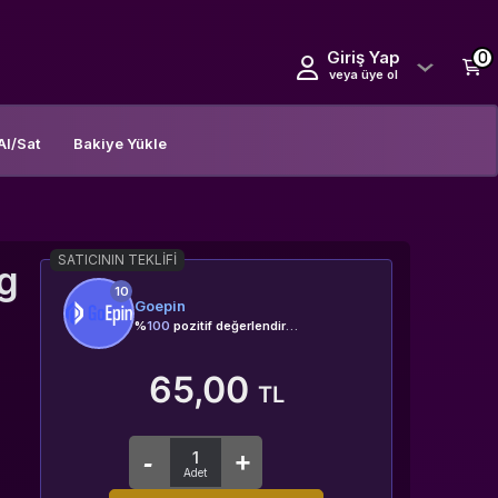
Giriş Yap
0
veya üye ol
Al/Sat
Bakiye Yükle
SATICININ TEKLIFI
g
10
Goepin
%
100
pozitif değerlendirme
65,00
TL