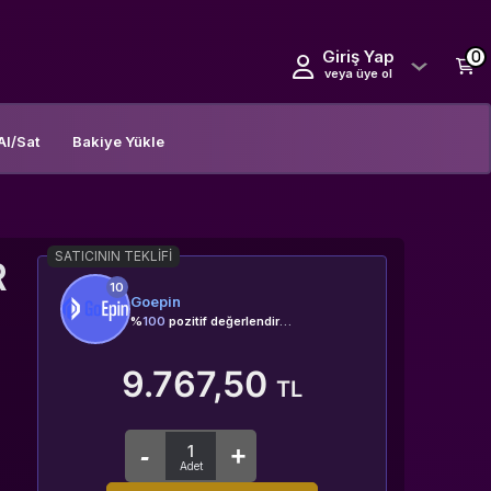
Giriş Yap
0
veya üye ol
Al/Sat
Bakiye Yükle
SATICININ TEKLIFI
R
10
Goepin
%
100
pozitif değerlendirme
9.767,50
TL