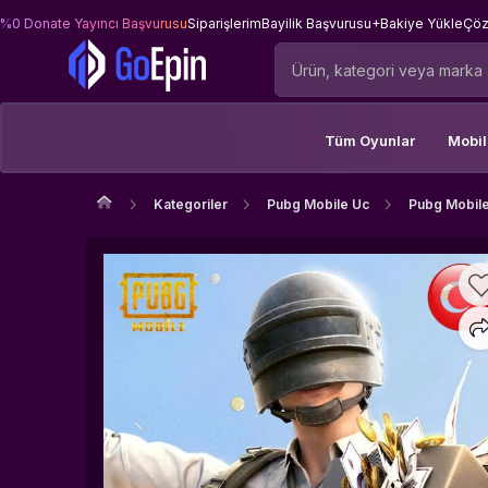
%0 Donate Yayıncı Başvurusu
Siparişlerim
Bayilik Başvurusu
+Bakiye Yükle
Çöz
Tüm Oyunlar
Mobi
Kategoriler
Pubg Mobile Uc
Pubg Mobile