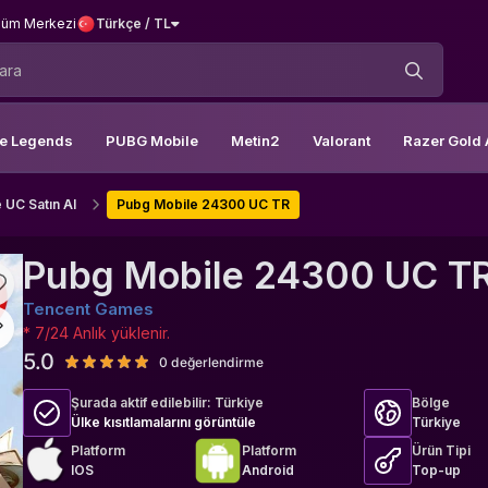
üm Merkezi
Türkçe / TL
le Legends
PUBG Mobile
Metin2
Valorant
Razer Gold 
 UC Satın Al
Pubg Mobile 24300 UC TR
Pubg Mobile 24300 UC T
Tencent Games
* 7/24 Anlık yüklenir.
5.0
0 değerlendirme
Şurada aktif edilebilir:
Türkiye
Bölge
Ülke kısıtlamalarını görüntüle
Türkiye
Platform
Platform
Ürün Tipi
IOS
Android
Top-up