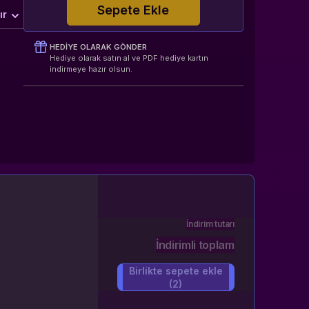
Sepete Ekle
ır
HEDIYE OLARAK GÖNDER
Hediye olarak satın al ve PDF hediye kartın
indirmeye hazır olsun.
İndirim tutarı
İndirimli toplam
Birlikte sepete ekle
(2)