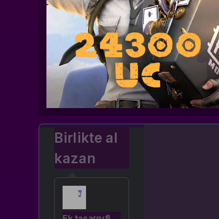
Birlikte al
kazan
Ek tasarruf!