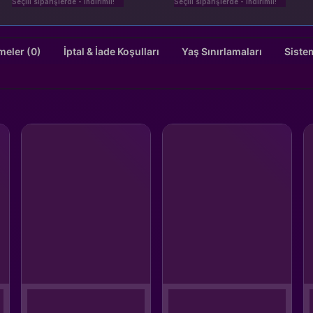
Seçili siparişlerde - İndirimli!
Seçili siparişlerde - İndirimli!
Değerlendirmeler (0)
İptal & İade Koşulları
Yaş Sınırlamaları
Siste