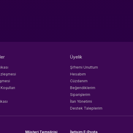
ler
Üyelik
tikası
Şifremi Unuttum
özleşmesi
Hesabım
eşmesi
Cüzdanım
 Koşulları
Beğendiklerim
Siparişlerim
ikası
İlan Yönetimi
Destek Taleplerim
Müşteri Temsilcisi
İletişim E-Posta