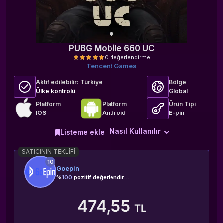
PUBG Mobile 660 UC
Tencent Games
Aktif edilebilir:
Türkiye
Bölge
Ülke kontrolü
Global
Platform
Platform
Ürün Tipi
IOS
Android
E-pin
0 değerlendirme
Nasıl Kullanılır
Listeme ekle
SATICININ TEKLIFI
10
Goepin
%
100
pozitif değerlendirme
474,55
TL