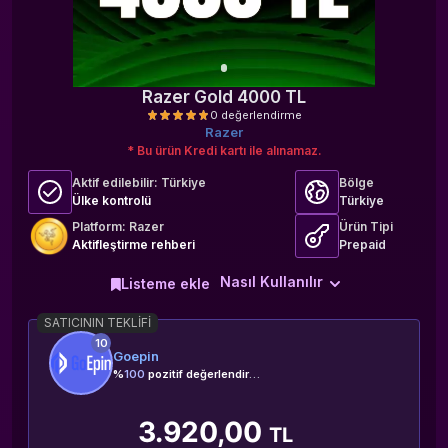
Razer Gold 4000 TL
Razer
* Bu ürün Kredi kartı ile alınamaz.
Aktif edilebilir:
Türkiye
Bölge
Ülke kontrolü
Türkiye
Platform: Razer
Ürün Tipi
Aktifleştirme rehberi
Prepaid
0 değerlendirme
Nasıl Kullanılır
Listeme ekle
SATICININ TEKLIFI
10
Goepin
%
100
pozitif değerlendirme
3.920,00
TL