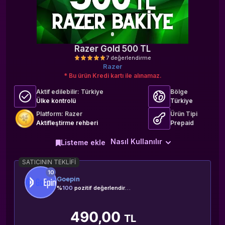
Razer Gold 500 TL
Razer
* Bu ürün Kredi kartı ile alınamaz.
Aktif edilebilir:
Türkiye
Bölge
Ülke kontrolü
Türkiye
Platform: Razer
Ürün Tipi
Aktifleştirme rehberi
Prepaid
7 değerlendirme
Nasıl Kullanılır
Listeme ekle
SATICININ TEKLIFI
10
Goepin
%
100
pozitif değerlendirme
490,00
TL