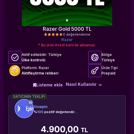
Razer Gold 5000 TL
Razer
* Bu ürün Kredi kartı ile alınamaz.
Aktif edilebilir:
Türkiye
Bölge
Ülke kontrolü
Türkiye
Platform: Razer
Ürün Tipi
Aktifleştirme rehberi
Prepaid
0 değerlendirme
Nasıl Kullanılır
Listeme ekle
SATICININ TEKLIFI
10
Goepin
%
100
pozitif değerlendirme
4.900,00
TL