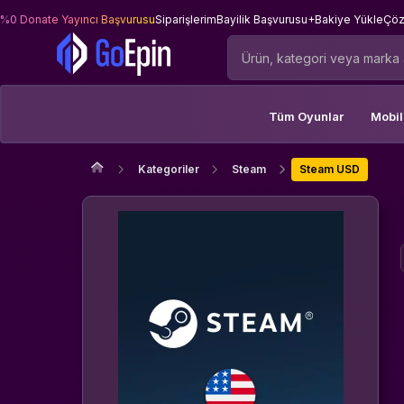
%0 Donate Yayıncı Başvurusu
Siparişlerim
Bayilik Başvurusu
+Bakiye Yükle
Çöz
Tüm Oyunlar
Mobi
Kategoriler
Steam
Steam USD