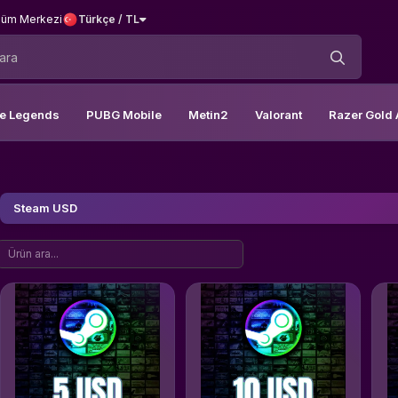
üm Merkezi
Türkçe / TL
le Legends
PUBG Mobile
Metin2
Valorant
Razer Gold 
Steam USD