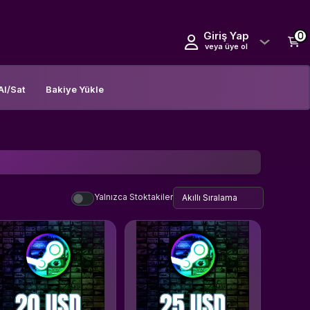
Giriş Yap
0
veya üye ol
Al/Sat
Bakiye Yükle
Yalnızca Stoktakiler