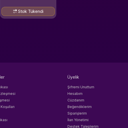
Stok Tükendi
ler
Üyelik
tikası
Şifremi Unuttum
özleşmesi
Hesabım
eşmesi
Cüzdanım
 Koşulları
Beğendiklerim
Siparişlerim
ikası
İlan Yönetimi
Destek Taleplerim