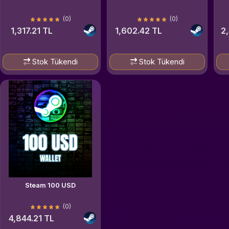
(0)
(0)
1,317.21 TL
1,602.42 TL
2
Stok Tükendi
Stok Tükendi
Steam 100 USD
(0)
4,844.21 TL