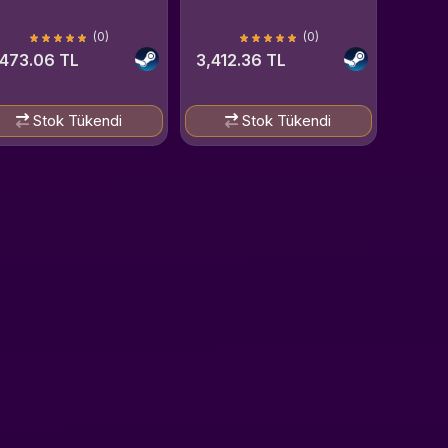
(0)
(0)
,473.06 TL
3,412.36 TL
Stok Tükendi
Stok Tükendi