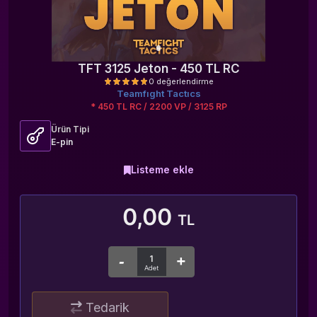
TFT 3125 Jeton - 450 TL RC
Teamfıght Tactıcs
* 450 TL RC / 2200 VP / 3125 RP
Ürün Tipi
E-pin
Listeme ekle
0 değerlendirme
0,00
TL
Tedarik