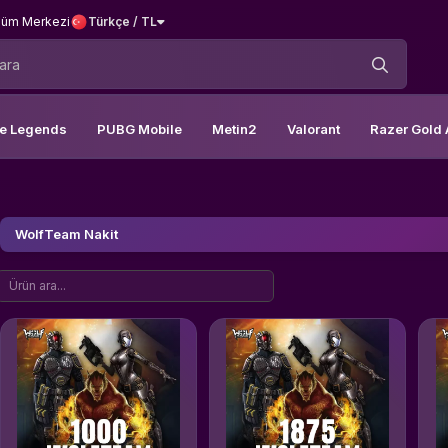
üm Merkezi
Türkçe / TL
le Legends
PUBG Mobile
Metin2
Valorant
Razer Gold 
WolfTeam Nakit