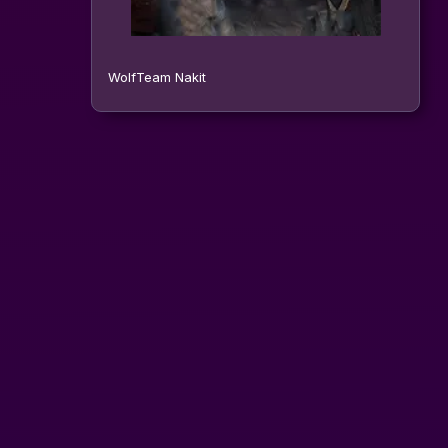
WolfTeam Nakit