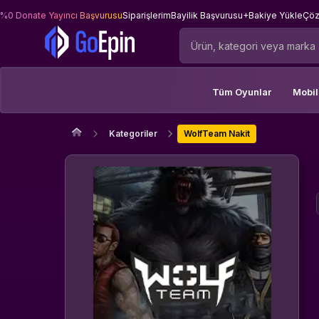
%0 Donate Yayıncı Başvurusu
Siparişlerim
Bayilik Başvurusu
+Bakiye Yükle
Çöz
Tüm Oyunlar
Mobi
Kategoriler
WolfTeam Nakit