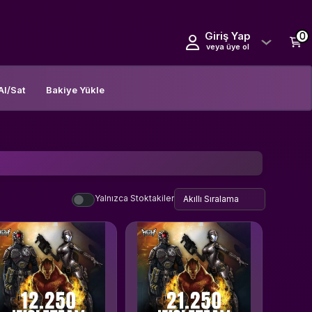
Giriş Yap
0
veya üye ol
Al/Sat
Bakiye Yükle
Yalnızca Stoktakiler