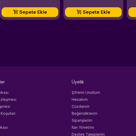
Sepete Ekle
Sepete Ekle
ler
Üyelik
tikası
Şifremi Unuttum
özleşmesi
Hesabım
eşmesi
Cüzdanım
 Koşulları
Beğendiklerim
Siparişlerim
ikası
İlan Yönetimi
Destek Taleplerim