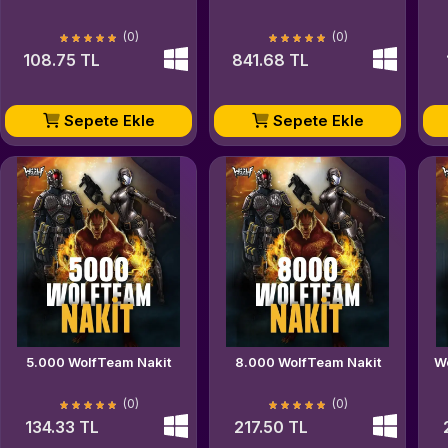
(0)
(0)
108.75 TL
841.68 TL
Sepete Ekle
Sepete Ekle
5.000 WolfTeam Nakit
8.000 WolfTeam Nakit
W
(0)
(0)
134.33 TL
217.50 TL