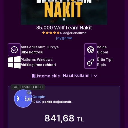
35.000 WolfTeam Nakit
joygame
Aktif edilebilir:
Türkiye
Bölge
Ülke kontrolü
Global
Platform: Windows
Ürün Tipi
Aktifleştirme rehberi
E-pin
0 değerlendirme
Nasıl Kullanılır
Listeme ekle
SATICININ TEKLIFI
10
Goepin
%
100
pozitif değerlendirme
841,68
TL