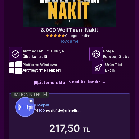
8.000 WolfTeam Nakit
joygame
Aktif edilebilir:
Türkiye
Bölge
Ülke kontrolü
Europe, Global
Platform: Windows
Ürün Tipi
Aktifleştirme rehberi
E-pin
0 değerlendirme
Nasıl Kullanılır
Listeme ekle
SATICININ TEKLIFI
10
Goepin
%
100
pozitif değerlendirme
217,50
TL